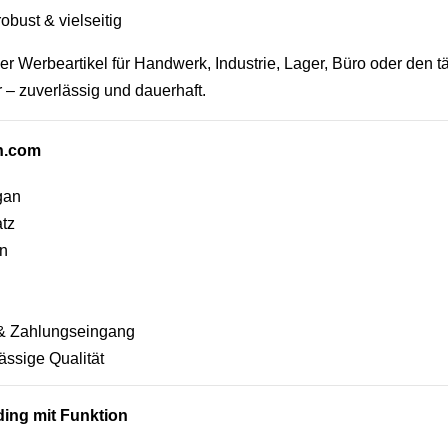
obust & vielseitig
ler Werbeartikel für Handwerk, Industrie, Lager, Büro oder den tä
 – zuverlässig und dauerhaft.
en.com
gan
atz
en
e & Zahlungseingang
ässige Qualität
ing mit Funktion