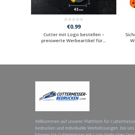
€0.99
ermesser
Cutter mit Logo bestellen –
Sich
ll & pre...
preiswerte Werbeartikel für...
We
ot
Jetzt Angebot
anfordern
Willkommen auf unserer Plattform für Cuttermess
bedrucken und individuelle Werbelösungen. Bei uns
können Sie Cuttermesser mit Logo bedrucken lass