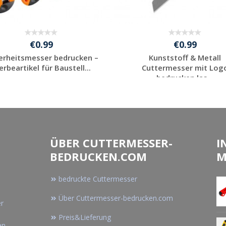
€0.99
€0.99
erheitsmesser bedrucken –
Kunststoff & Metall
rbeartikel für Baustell...
Cuttermesser mit Log
bedrucken las...
Jetzt Angebot
Jetzt Angebot
anfordern
anfordern
ÜBER CUTTERMESSER-
I
BEDRUCKEN.COM
M
bedruckte Cuttermesser
Über Cuttermesser-bedrucken.com
er
Preis&Lieferung
en