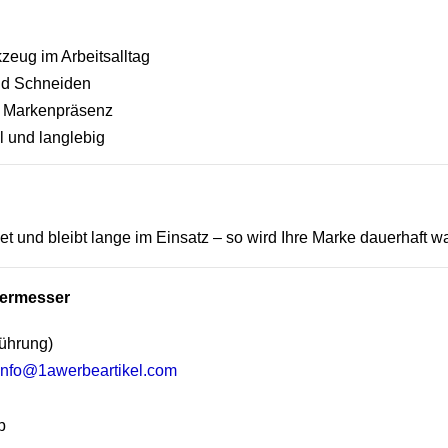
zeug im Arbeitsalltag
und Schneiden
t Markenpräsenz
 und langlebig
t und bleibt lange im Einsatz – so wird Ihre Marke dauerhaft
ttermesser
ührung)
info@1awerbeartikel.com
p