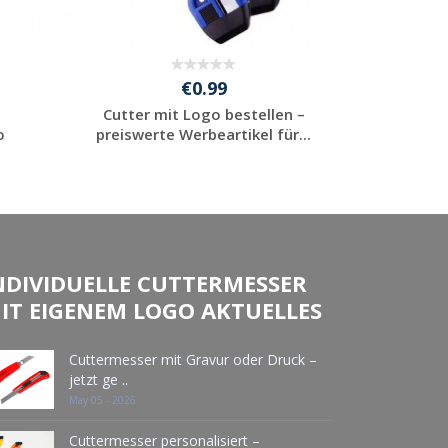
€0.99
Cutter mit Logo bestellen –
Werbear
o
preiswerte Werbeartikel für...
bedrucken 
Jetzt Angebot
J
anfordern
NDIVIDUELLE CUTTERMESSER
IT EIGENEM LOGO AKTUELLES
Cuttermesser mit Gravur oder Druck –
jetzt ge ..
May 05 - 2026
Cuttermesser personalisiert –