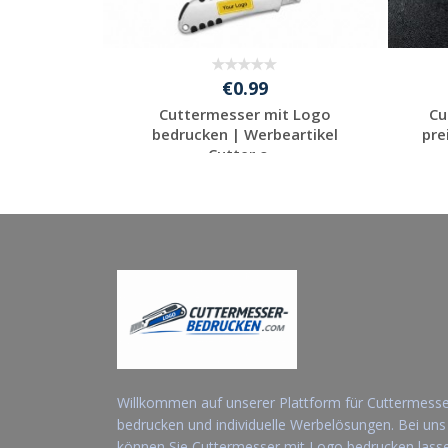
€0.99
ermesser
Cuttermesser mit Logo
Cu
ll & pre...
bedrucken | Werbeartikel
pre
Cutter o...
ot
Jetzt Angebot
anfordern
Willkommen auf unserer Plattform für Cuttermess
bedrucken und individuelle Werbelösungen. Bei uns
können Sie Cuttermesser mit Logo bedrucken lass