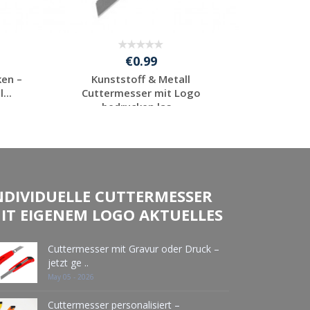
€0.99
ken –
Kunststoff & Metall
Cutter m
...
Cuttermesser mit Logo
preiswert
bedrucken las...
Jetzt Angebot
J
anfordern
NDIVIDUELLE CUTTERMESSER
IT EIGENEM LOGO AKTUELLES
Cuttermesser mit Gravur oder Druck –
jetzt ge ..
May 05 - 2026
Cuttermesser personalisiert –