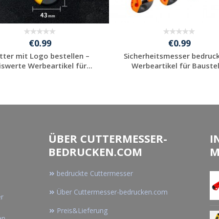
€0.99
€0.99
tter mit Logo bestellen –
Sicherheitsmesser bedruc
iswerte Werbeartikel für...
Werbeartikel für Baustell
Jetzt Angebot
Jetzt Angebot
anfordern
anfordern
ÜBER CUTTERMESSER-
I
BEDRUCKEN.COM
M
bedruckte Cuttermesser
Über Cuttermesser-bedrucken.com
er
Preis&Lieferung
en