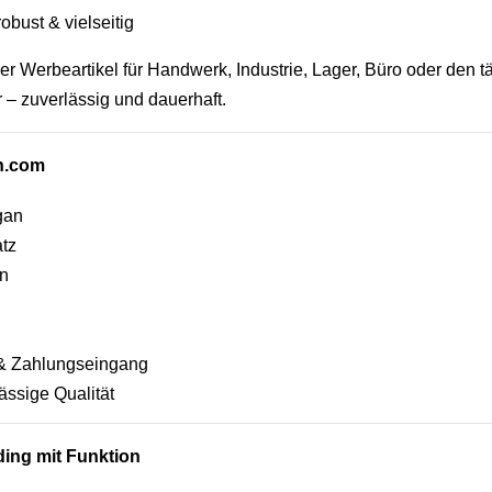
obust & vielseitig
ler Werbeartikel für Handwerk, Industrie, Lager, Büro oder den tä
 – zuverlässig und dauerhaft.
en.com
gan
atz
en
e & Zahlungseingang
ässige Qualität
ing mit Funktion