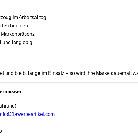
zeug im Arbeitsalltag
und Schneiden
t Markenpräsenz
 und langlebig
t und bleibt lange im Einsatz – so wird Ihre Marke dauerhaft
ttermesser
ührung)
info@1awerbeartikel.com
p