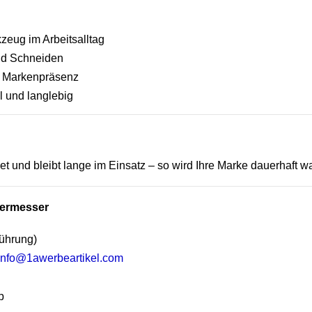
zeug im Arbeitsalltag
und Schneiden
t Markenpräsenz
 und langlebig
t und bleibt lange im Einsatz – so wird Ihre Marke dauerhaft
ttermesser
ührung)
info@1awerbeartikel.com
p