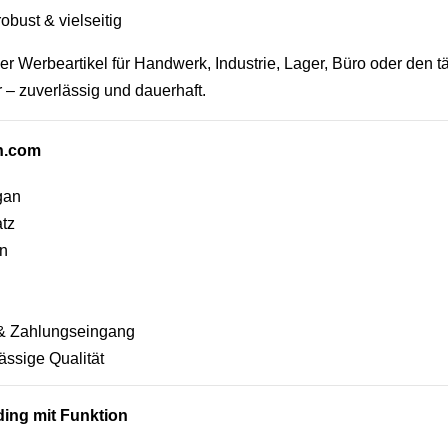
obust & vielseitig
ler Werbeartikel für Handwerk, Industrie, Lager, Büro oder den tä
 – zuverlässig und dauerhaft.
en.com
gan
atz
en
e & Zahlungseingang
ässige Qualität
ing mit Funktion