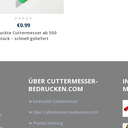
€0.99
uckte Cuttermesser ab 500
Stück – schnell geliefert
Jetzt Angebot
anfordern
ÜBER CUTTERMESSER-
I
BEDRUCKEN.COM
M
bedruckte Cuttermesser
Über Cuttermesser-bedrucken.com
er
Preis&Lieferung
en