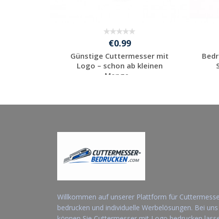
€0.99
Günstige Cuttermesser mit
Bedr
Logo – schon ab kleinen
Menge...
Jetzt Angebot
anfordern
Willkommen auf unserer Plattform für Cuttermess
bedrucken und individuelle Werbelösungen. Bei uns
können Sie Cuttermesser mit Logo bedrucken lass