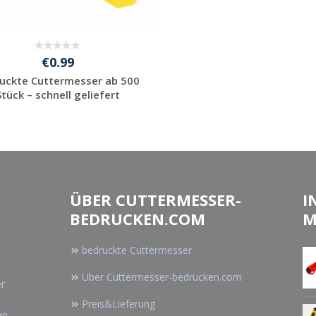
€0.99
uckte Cuttermesser ab 500
Stück – schnell geliefert
Jetzt Angebot
anfordern
ÜBER CUTTERMESSER-
I
BEDRUCKEN.COM
M
bedruckte Cuttermesser
Über Cuttermesser-bedrucken.com
er
Preis&Lieferung
en