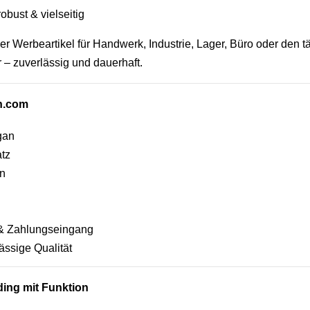
obust & vielseitig
ler Werbeartikel für Handwerk, Industrie, Lager, Büro oder den tä
 – zuverlässig und dauerhaft.
en.com
gan
atz
en
e & Zahlungseingang
ässige Qualität
ing mit Funktion