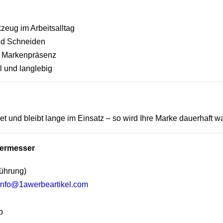
zeug im Arbeitsalltag
und Schneiden
t Markenpräsenz
 und langlebig
t und bleibt lange im Einsatz – so wird Ihre Marke dauerhaft
ttermesser
ührung)
info@1awerbeartikel.com
p